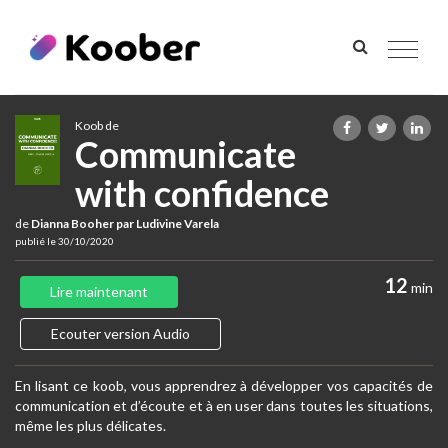
Toggle
navigat
Koob de
Communicate
with confidence
de
Dianna Booher par Ludivine Varela
publié le 30/10/2020
12
min
Lire maintenant
Ecouter version Audio
En lisant ce koob, vous apprendrez à développer vos capacités de
communication et d’écoute et à en user dans toutes les situations,
même les plus délicates.