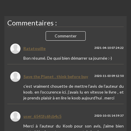
Commentaires :
Commenter
Ratatouille
2021-04-10 07:24:22
Bon résumé. De quoi bien démarrer sa journée :-)
Save the Planet . think before buy
2020-11-03 09:12:50
c’est vraiment chouette de mettre l’avis de l’auteur du
koob. en l’occurence ici. j’avais lu en vitesse le livre , et
je prends plaisir à en lire le koob aujourd’hui . merci
user_6541fc6fcb4c5
2020-10-01 14:59:37
Merci à l'auteur du Koob pour son avis, j'aime bien