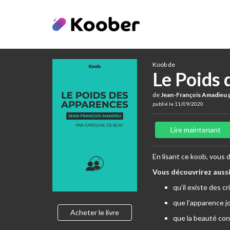
Koob de
Le Poids 
de
Jean-François Amadieu p
publié le 11/09/2020
Lire maintenant
En lisant ce koob, vous
Vous découvrirez aussi
qu’il existe des 
que l’apparence jo
Acheter le livre
que la beauté cons