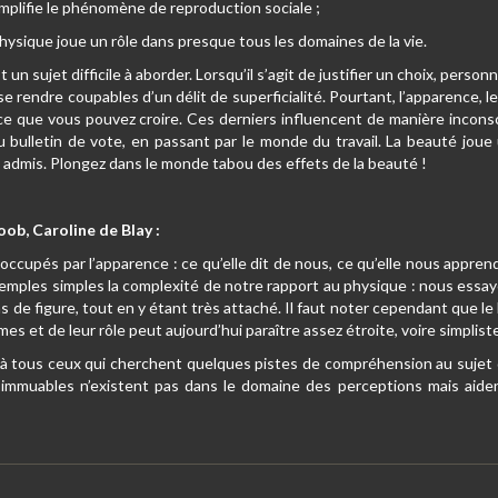
mplifie le phénomène de reproduction sociale ;
hysique joue un rôle dans presque tous les domaines de la vie.
un sujet difficile à aborder. Lorsqu’il s’agit de justifier un choix, person
 rendre coupables d’un délit de superficialité. Pourtant, l’apparence, le
e que vous pouvez croire. Ces derniers influencent de manière inconsci
 au bulletin de vote, en passant par le monde du travail. La beauté joue
 admis. Plongez dans le monde tabou des effets de la beauté !
oob, Caroline de Blay :
cupés par l’apparence : ce qu’elle dit de nous, ce qu’elle nous appren
emples simples la complexité de notre rapport au physique : nous essayo
 de figure, tout en y étant très attaché. Il faut noter cependant que le l
es et de leur rôle peut aujourd’hui paraître assez étroite, voire simpliste
à tous ceux qui cherchent quelques pistes de compréhension au sujet d
 immuables n’existent pas dans le domaine des perceptions mais aid