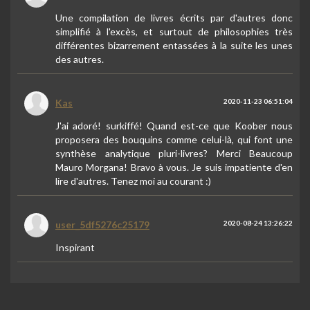
Une compilation de livres écrits par d'autres donc
simplifié à l'excès, et surtout de philosophies très
différentes bizarrement entassées à la suite les unes
des autres.
Kas
2020-11-23 06:51:04
J'ai adoré! surkiffé! Quand est-ce que Koober nous
proposera des bouquins comme celui-là, qui font une
synthèse analytique pluri-livres? Merci Beaucoup
Mauro Morgana! Bravo à vous. Je suis impatiente d'en
lire d'autres. Tenez moi au courant :)
user_5df5276c25179
2020-08-24 13:26:22
Inspirant