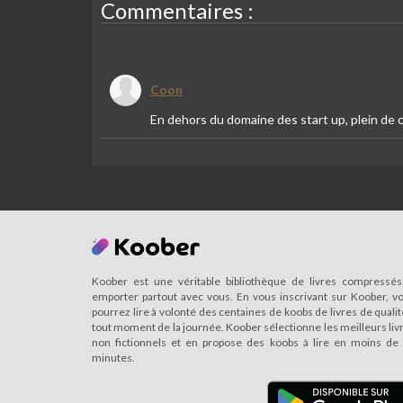
Commentaires :
Coon
En dehors du domaine des start up, plein de c
Koober est une véritable bibliothèque de livres compressés
emporter partout avec vous. En vous inscrivant sur Koober, v
pourrez lire à volonté des centaines de koobs de livres de qualit
tout moment de la journée. Koober sélectionne les meilleurs liv
non fictionnels et en propose des koobs à lire en moins de
minutes.