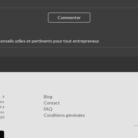
Commenter
onseils utiles et pertinents pour tout entrepreneur.
, à
Blog
ous
Contact
é à
FAQ
res
Conditions générales
 20