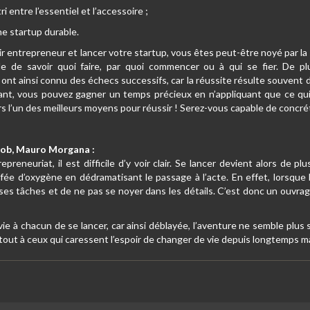
i entre l’essentiel et l’accessoire ;
e startup durable.
r entrepreneur et lancer votre startup, vous êtes peut-être noyé par la
mple de savoir quoi faire, par quoi commencer ou à qui se fier. De
ont ainsi connu des échecs successifs, car la réussite résulte souven
rtant, vous pouvez gagner un temps précieux en n’appliquant que ce q
eurs l’un des meilleurs moyens pour réussir ! Serez-vous capable de concré
Koob, Mauro Morgana :
epreneuriat, il est difficile d’y voir clair. Se lancer devient alors de plu
fée d’oxygène en dédramatisant le passage à l’acte. En effet, lorsque 
er ses tâches et de ne pas se noyer dans les détails. C’est donc un ouvr
vie à chacun de se lancer, car ainsi déblayée, l’aventure ne semble plus si
out à ceux qui caressent l’espoir de changer de vie depuis longtemps mais