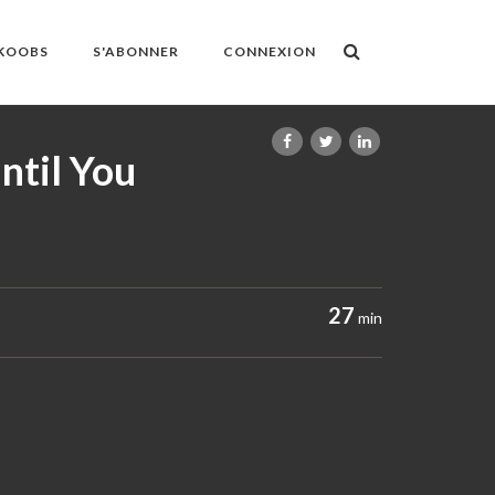
OKOOBS
S'ABONNER
CONNEXION
ntil You
27
min