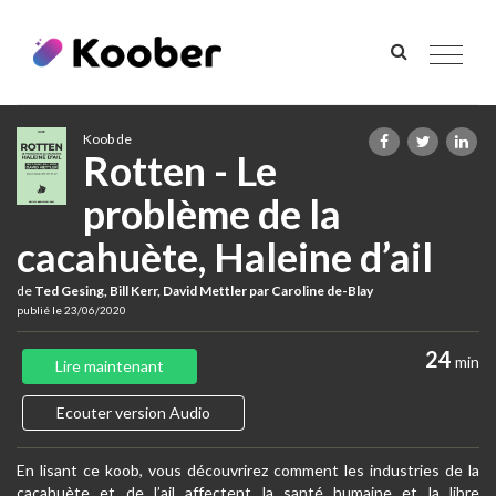
Toggle
navigat
Koob de
Rotten - Le
problème de la
cacahuète, Haleine d’ail
de
Ted Gesing, Bill Kerr, David Mettler par Caroline de-Blay
publié le 23/06/2020
24
min
Lire maintenant
Ecouter version Audio
En lisant ce koob, vous découvrirez comment les industries de la
cacahuète et de l’ail affectent la santé humaine et la libre