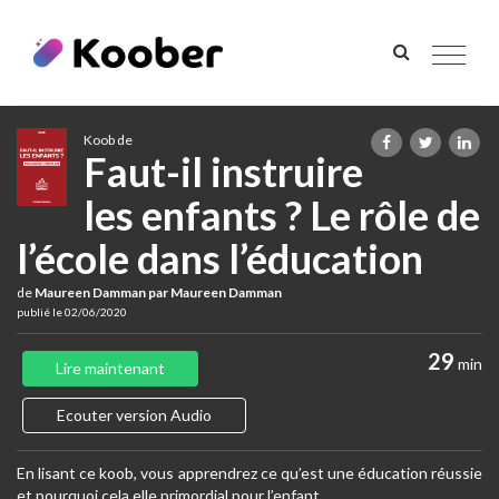
Toggle
navigat
Koob de
Faut-il instruire
les enfants ? Le rôle de
l’école dans l’éducation
de
Maureen Damman par Maureen Damman
publié le 02/06/2020
29
min
Lire maintenant
Ecouter version Audio
En lisant ce koob, vous apprendrez ce qu’est une éducation réussie
et pourquoi cela elle primordial pour l’enfant.