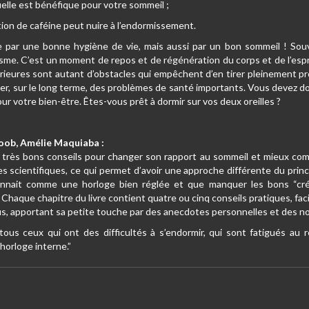
uelle est bénéfique pour votre sommeil ;
on de caféine peut nuire à l’endormissement.
par une bonne hygiène de vie, mais aussi par un bon sommeil ! Souve
nisme. C’est un moment de repos et de régénération du corps et de l’esp
xtérieures sont autant d’obstacles qui empêchent d’en tirer pleinement 
r, sur le long terme, des problèmes de santé importants. Vous devez do
 pour votre bien-être. Êtes-vous prêt à dormir sur vos deux oreilles ?
koob, Amélie Maquiaba :
très bons conseils pour changer son rapport au sommeil et mieux com
s scientifiques, ce qui permet d’avoir une approche différente du princi
onnait comme une horloge bien réglée et que manquer les bons “cré
Chaque chapitre du livre contient quatre ou cinq conseils pratiques, fac
us, apportant sa petite touche par des anecdotes personnelles et des n
 tous ceux qui ont des difficultés à s’endormir, qui sont fatigués a
horloge interne.”