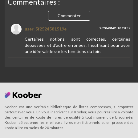
Commentaires :
Commenter
user_5f2524581519e
2020-08-01 10:28:39
Certaines notions sont correctes, certaines
dépassées et d’autre erronées. Insuffisant pour avoir
une idée valide sur les fonctions du foie.
Koober est une véritable bibliothèque de livres compressés, à emporter
partout avec vous. En vous inscrivant sur Koober, vous pourrez lire à volonté
des centaines de koobs de livres de qualité à tout moment de la journée.
Koober sélectionne les meilleurs livres non fictionnels et en propose des
koobs à lire en moins de 20 minutes.