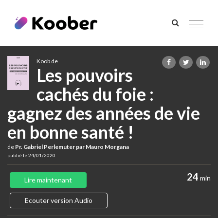
Toggle
navigat
Koob de
Les pouvoirs
cachés du foie :
gagnez des années de vie
en bonne santé !
de
Pr. Gabriel Perlemuter par Mauro Morgana
publié le 24/01/2020
24
min
Lire maintenant
Ecouter version Audio