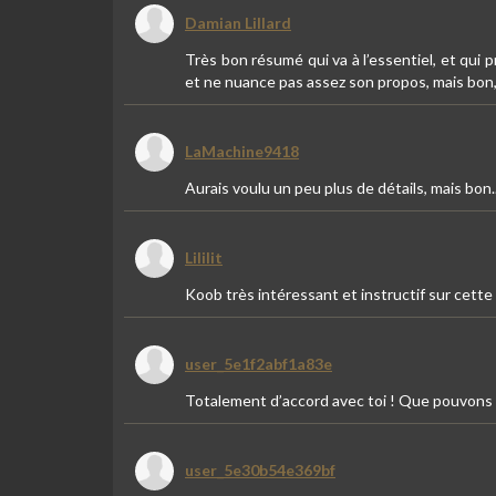
Damian Lillard
Très bon résumé qui va à l’essentiel, et qui 
et ne nuance pas assez son propos, mais bon, 
LaMachine9418
Aurais voulu un peu plus de détails, mais bon..
Lililit
Koob très intéressant et instructif sur cette
user_5e1f2abf1a83e
Totalement d’accord avec toi ! Que pouvons 
user_5e30b54e369bf