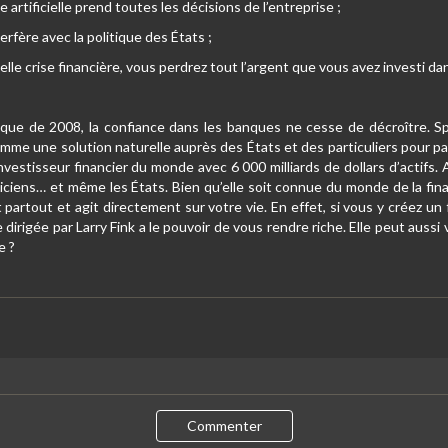
e artificielle prend toutes les décisions de l’entreprise ;
rfère avec la politique des États ;
lle crise financière, vous perdrez tout l’argent que vous avez investi d
que de 2008, la confiance dans les banques ne cesse de décroître. Spé
mme une solution naturelle auprès des États et des particuliers pour palli
vestisseur financier du monde avec 6 000 milliards de dollars d’actifs.
iticiens… et même les États. Bien qu’elle soit connue du monde de la fin
 partout et agit directement sur votre vie. En effet, si vous y créez un
e dirigée par Larry Fink a le pouvoir de vous rendre riche. Elle peut auss
e ?
Commenter