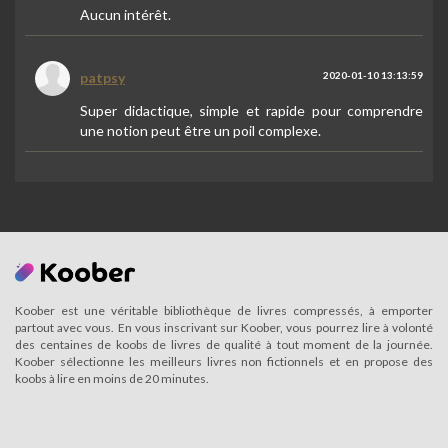
Aucun intérêt.
patpsy
2020-01-10 13:13:59
Super didactique, simple et rapide pour comprendre
une notion peut être un poil complexe.
Koober est une véritable bibliothèque de livres compressés, à emporter
partout avec vous. En vous inscrivant sur Koober, vous pourrez lire à volonté
des centaines de koobs de livres de qualité à tout moment de la journée.
Koober sélectionne les meilleurs livres non fictionnels et en propose des
koobs à lire en moins de 20 minutes.