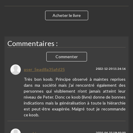
Acheter le livre
Commentaires :
Commenter
user_5ead8a35afd25
2022-12-20 11:26:16
Très bon koob. Principe observé à maintes reprises
dans ma société mais j'ai rencontré également des
personnes qui visiblement n'ont jamais atteint leur
niveau de Peter. Donc ce koob (livre) donne de bonnes
indications mais la généralisation à toute la hiérarchie
est peut-être exagérée. Malgré tout je recommande
ce koob.
2020-04-23 18:40:00