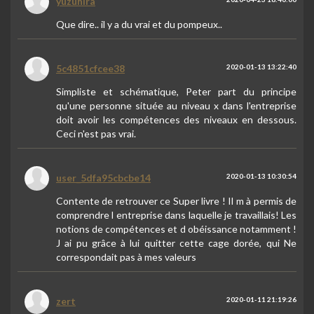
yuzuhira
Que dire.. il y a du vrai et du pompeux..
5c4851cfcee38
2020-01-13 13:22:40
Simpliste et schématique, Peter part du principe
qu'une personne située au niveau x dans l'entreprise
doit avoir les compétences des niveaux en dessous.
Ceci n'est pas vrai.
user_5dfa95cbcbe14
2020-01-13 10:30:54
Contente de retrouver ce Super livre ! Il m à permis de
comprendre l entreprise dans laquelle je travaillais! Les
notions de compétences et d obéissance notamment !
J ai pu grâce à lui quitter cette cage dorée, qui Ne
correspondait pas à mes valeurs
zert
2020-01-11 21:19:26