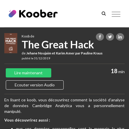
Toggle
navigat
Koob de
The Great Hack
de
Jehane Noujaim et Karim Amer par Pauline Kraus
publié le 31/12/2019
18
min
Lire maintenant
Ecouter version Audio
En lisant ce koob, vous découvrirez comment la société d’analyse
de données Cambridge Analytica vous a personnellement
manipulé.
Vous découvrirez aussi :
que vos données personnelles sont la monnaie la plus