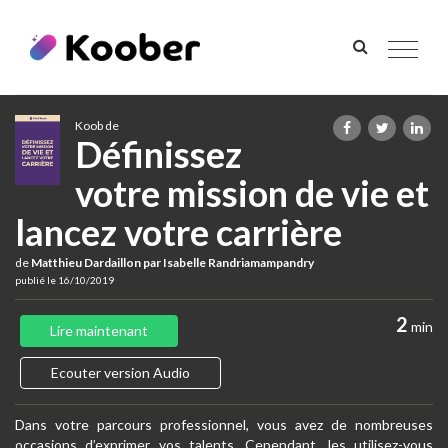
Toggle
navigat
Koob de
Définissez
votre mission de vie et
lancez votre carrière
de
Matthieu Dardaillon par Isabelle Randriamampandry
publié le 16/10/2019
2
min
Lire maintenant
Ecouter version Audio
Dans votre parcours professionnel, vous avez de nombreuses
occasions d’exprimer vos talents. Cependant, les utilisez-vous