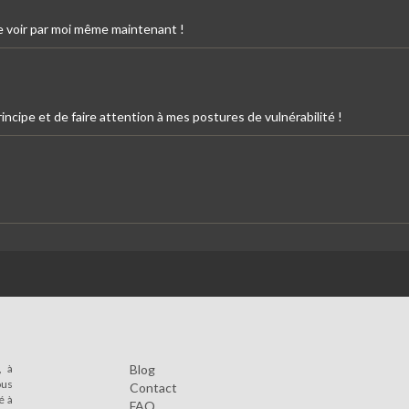
 de voir par moi même maintenant !
incipe et de faire attention à mes postures de vulnérabilité !
, à
Blog
ous
Contact
é à
FAQ