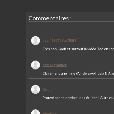
Commentaires :
user_6377c8cc785f8
Très bon Koob et surtout la vidéo Ted en lien
camaxgrapher
Clairement une mine d'or de savoir cela !! À 
Coon
Prouvé par de nombreuses études ! À lire et à
MaxChb