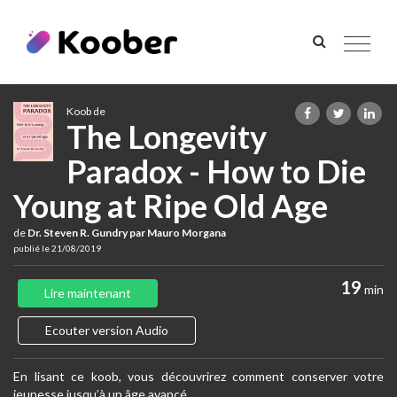
Toggle
navigat
Koob de
The Longevity
Paradox - How to Die
Young at Ripe Old Age
de
Dr. Steven R. Gundry par Mauro Morgana
publié le 21/08/2019
19
min
Lire maintenant
Ecouter version Audio
En lisant ce koob, vous découvrirez comment conserver votre
jeunesse jusqu’à un âge avancé.