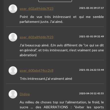
user_602a89d6b7f23
2021-03-01 09:37:37
Point de vue très intéressant et qui me semble
parfaitement juste. J'ai aimé.
user_602a89d6b7f23
2021-03-01 09:32:49
J'ai beaucoup aimé. (Un avis différent de "ce qui se dit
en général", et très intéressant, n'est vraiment pas une
abérration)
user_600abd74cc2c8
2021-01-26 22:53:44
Très intéressant,j’ai vraiment aimé
Didou
2020-04-30 12:43:55
Au milieu de choses top sur l'alimentation, le froid, le
sucre ... des ABERRATIONS : "éviter les sports