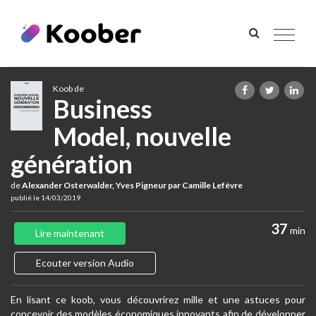
Toggle
navigat
Koob de
Business
Model, nouvelle
génération
de
Alexander Osterwalder, Yves Pigneur par Camille Lefèvre
publié le 14/03/2019
37
min
Lire maintenant
Ecouter version Audio
En lisant ce koob, vous découvrirez mille et une astuces pour
concevoir des modèles économiques innovants afin de développer