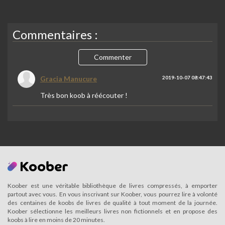
Commentaires :
Commenter
Gracia Manucure
2019-10-07 08:47:43
Très bon koob à réécouter !
Koober est une véritable bibliothèque de livres compressés, à emporter
partout avec vous. En vous inscrivant sur Koober, vous pourrez lire à volonté
des centaines de koobs de livres de qualité à tout moment de la journée.
Koober sélectionne les meilleurs livres non fictionnels et en propose des
koobs à lire en moins de 20 minutes.