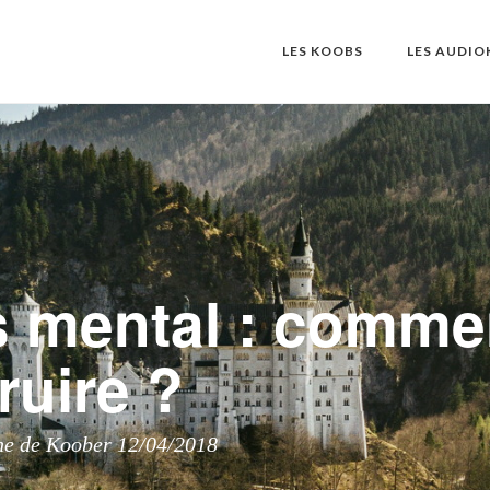
LES KOOBS
LES AUDI
s mental : comme
ruire ?
ne de Koober 12/04/2018