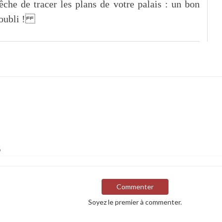
che de tracer les plans de votre palais : un bon
d’oubli !
s
Commenter
Soyez le premier à commenter.