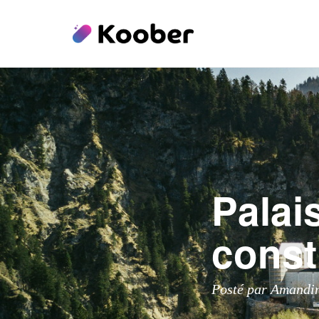
Palai
const
Posté par Amandi