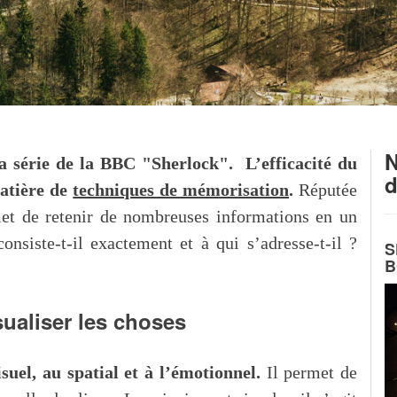
N
la série de la BBC "Sherlock". L’efficacité du
d
matière de
techniques de mémorisation
.
Réputée
met de retenir de nombreuses informations en un
nsiste-t-il exactement et à qui s’adresse-t-il ?
S
B
sualiser les choses
uel, au spatial et à l’émotionnel.
Il permet de