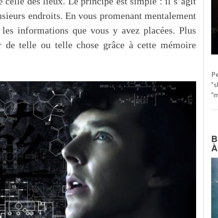
 celle des lieux. Le principe est simple : il s’agit
lusieurs endroits. En vous promenant mentalement
z les informations que vous y avez placées. Plus
 de telle ou telle chose grâce à cette mémoire
P
"s
"m
B
À