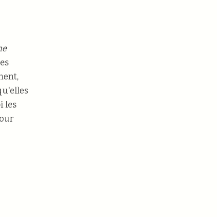
.
he
les
ment,
u'elles
 les
pour