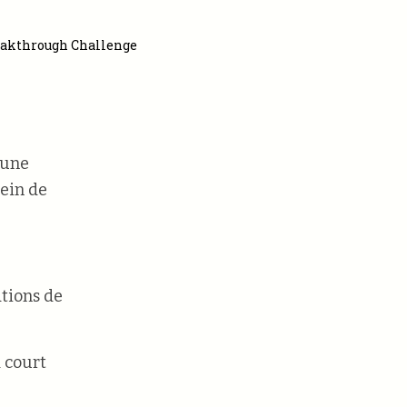
eakthrough Challenge
’une
ein de
ations de
à court