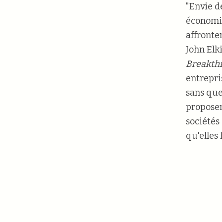
"Envie d
économiq
affronte
John Elk
Breakth
entrepri
sans que
proposen
sociétés
qu'elles 