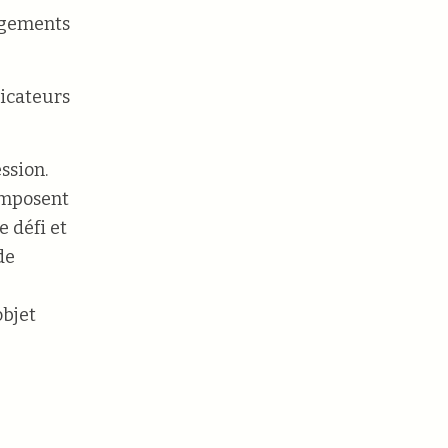
ngements
dicateurs
ssion.
imposent
 défi et
de
objet