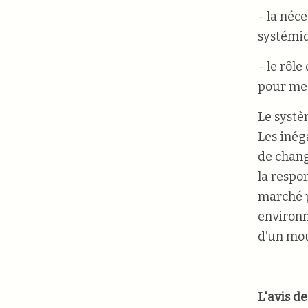
- la néc
systémiq
- le rôl
pour mes
Le systè
Les inég
de chang
la respo
marché p
environn
d’un mou
L'avis de