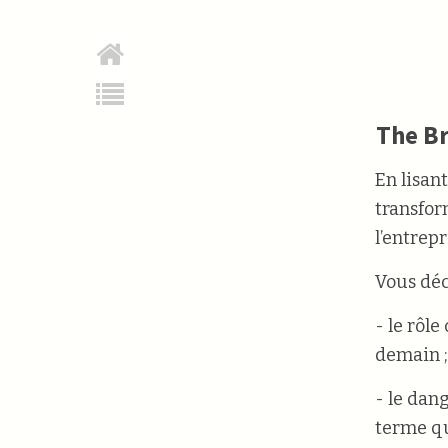
The B
En lisan
transfor
l’entrepr
Vous déc
- le rôl
demain ;
- le dan
terme qu