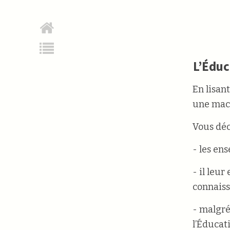
L’Éduc
En lisan
une mach
Vous déc
- les en
- il leu
connaiss
- malgré
l’Éducat