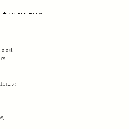
 nationale - Une machine à broyer
le est
rs.
teurs ;
s,