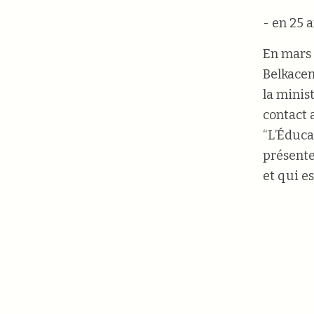
- en 25 a
En mars 
Belkacem
la minis
contact a
“L’Éduca
présente
et qui e