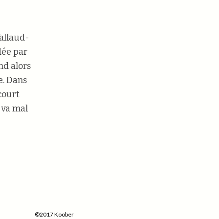
Vallaud-
dée par
nd alors
re. Dans
court
 va mal
©2017 Koober