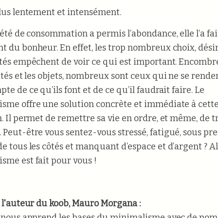
plus lentement et intensément.
ciété de consommation a permis l’abondance, elle l’a fai
t du bonheur. En effet, les trop nombreux choix, désir
ités empêchent de voir ce qui est important. Encombr
vités et les objets, nombreux sont ceux qui ne se ren
te de ce qu’ils font et de ce qu’il faudrait faire. Le
sme offre une solution concrète et immédiate à cett
n. Il permet de remettre sa vie en ordre, et même, de t
 Peut-être vous sentez-vous stressé, fatigué, sous pre
de tous les côtés et manquant d’espace et d’argent ? Al
sme est fait pour vous !
e l'auteur du koob, Mauro Morgana :
e nous apprend les bases du minimalisme avec de no