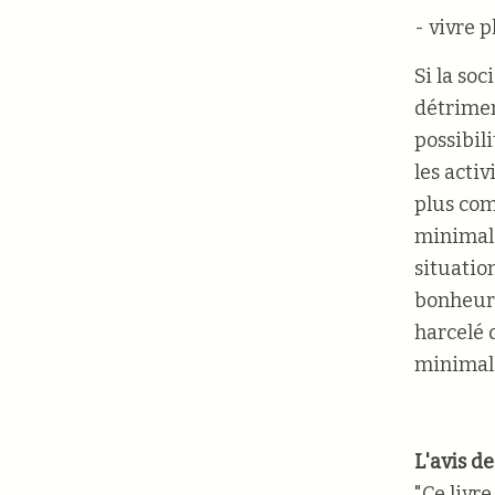
- vivre 
Si la so
détrimen
possibil
les acti
plus comp
minimali
situatio
bonheur.
harcelé 
minimali
L'avis d
"Ce livr