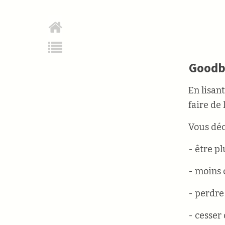
Goodb
En lisan
faire de 
Vous dé
- être pl
- moins 
- perdre
- cesser