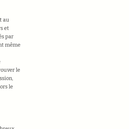
t au
s et
és par
dent même
e
rouver le
ssion,
ors le
mbreux