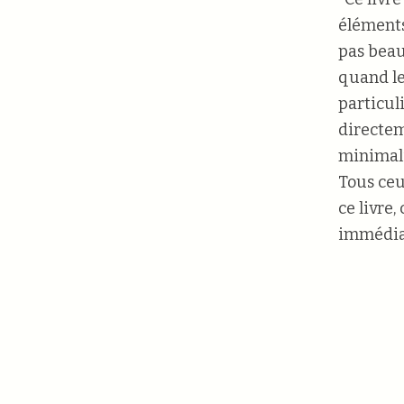
éléments
pas beau
quand le
particul
directem
minimali
Tous ceu
ce livre
immédiat