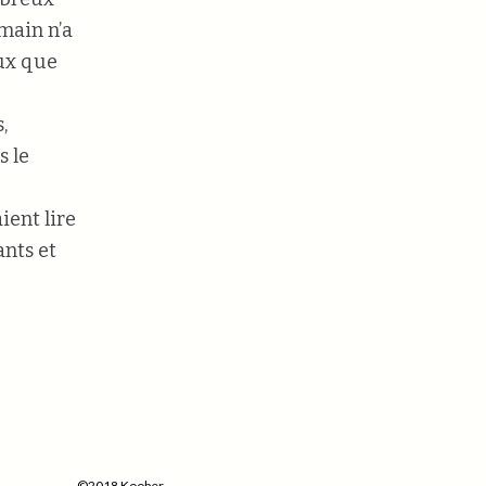
umain n’a
eux que
,
s le
ient lire
nts et
©2018 Koober