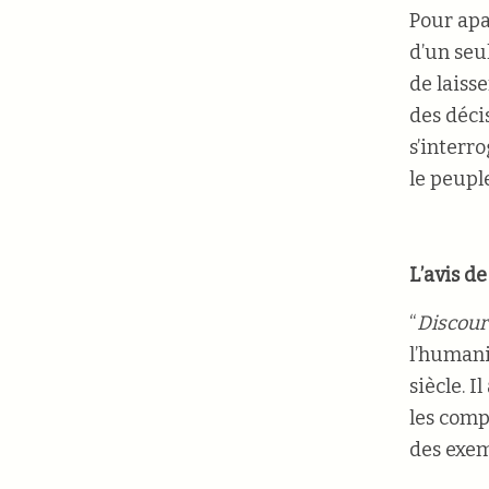
Pour apa
d’un seu
de laiss
des décis
s’interro
le peuple
L’avis de
“
Discour
l’humanis
siècle. 
les comp
des exem