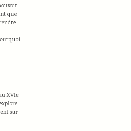
pouvoir
nant que
prendre
 pourquoi
 au XVIe
 explore
ment sur