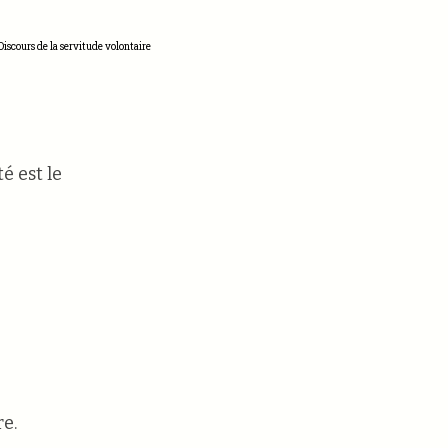
iscours de la servitude volontaire
é est le
re.