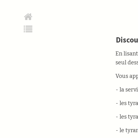
Discou
En lisant
seul des
Vous app
- la ser
- les tyr
- les tyr
- le tyra