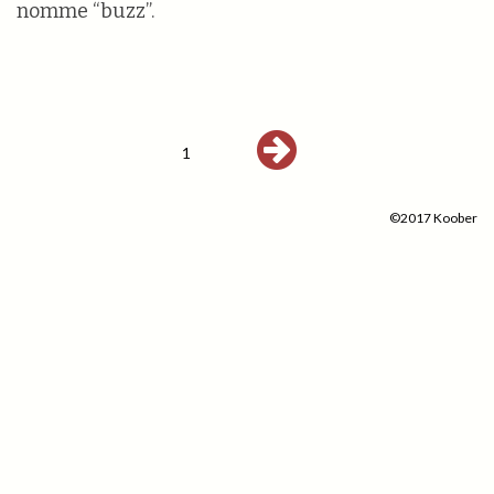
nomme “buzz”.
1
©2017 Koober