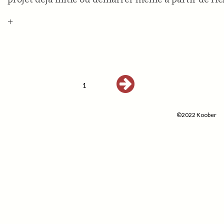
+
1
©2022 Koober