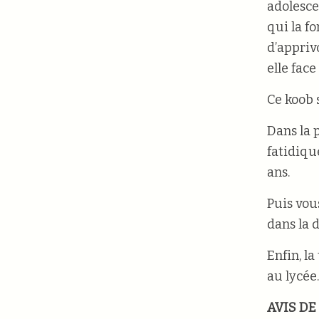
adolesce
qui la fo
d’appriv
elle fac
Ce koob s
Dans la 
fatidiqu
ans.
Puis vou
dans la 
Enfin, l
au lycée.
AVIS DE