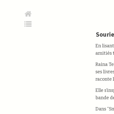
Souri
En lisant
amitiés 
Raina Te
ses livr
raconte l
Elle s’i
bande de
Dans “Smi