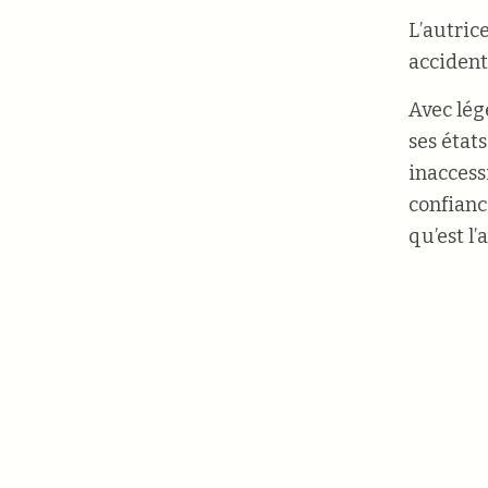
L’autric
accident 
Avec lég
ses état
inaccess
confiance
qu’est l