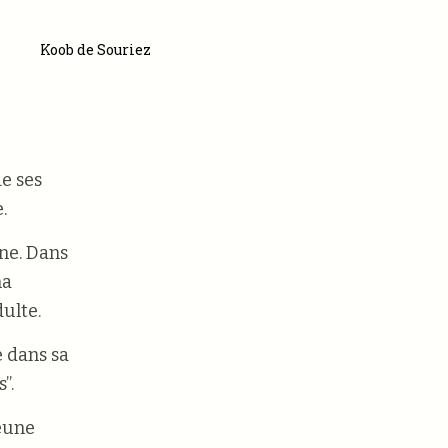
Koob de Souriez
de ses
.
ne. Dans
na
dulte.
e dans sa
”.
jeune