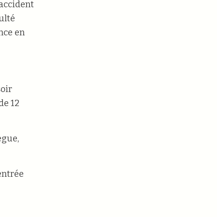
 accident
ulté
nce en
oir
de 12
ègue,
 entrée