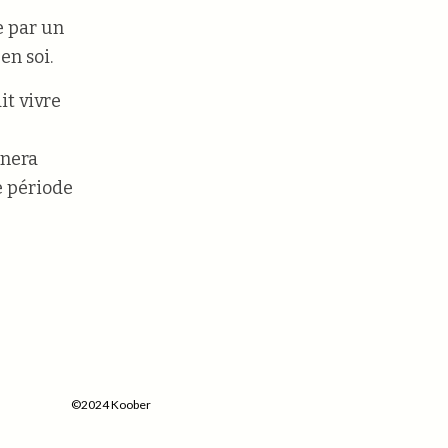
e par un
en soi.
it vivre
nnera
le période
©2024 Koober