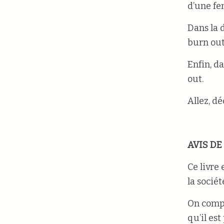
d’une fe
Dans la 
burn out
Enfin, d
out.
Allez, d
AVIS DE
Ce livre 
la socié
On compr
qu’il es