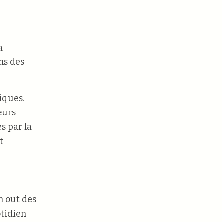
a
ns des
iques.
œurs
s par la
t
n out des
otidien