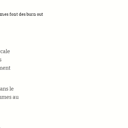
mes font des burn out
rcale
s
ment
ans le
emmes au
i