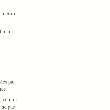
emmes du
 burn
sées par
mes.
n out et
r ne pas