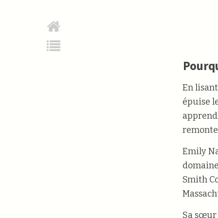
Pourqu
En lisan
épuise l
apprend
remonter
Emily Na
domaine 
Smith Co
Massachu
Sa sœur 