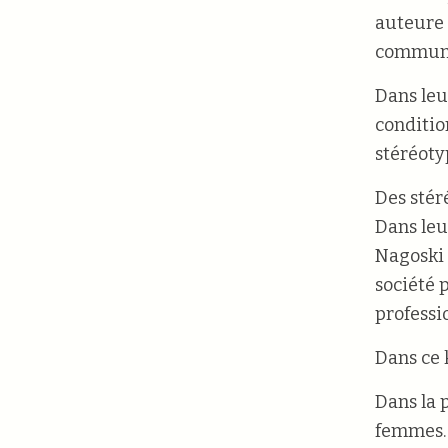
auteure 
communic
Dans leu
conditio
stéréoty
Des stér
Dans leu
Nagoski 
société 
professi
Dans ce 
Dans la 
femmes. 