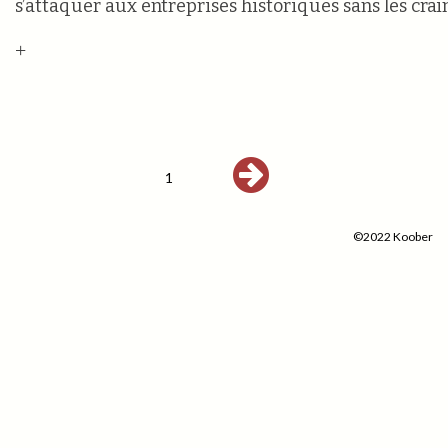
s’attaquer aux entreprises historiques sans les crai
+
1
©2022 Koober