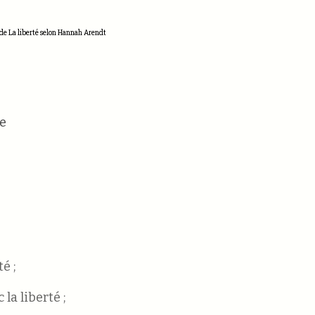
de La liberté selon Hannah Arendt
te
é ;
la liberté ;