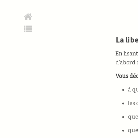
La lib
En lisan
d’abord d
Vous déc
à qu
les 
que 
que 