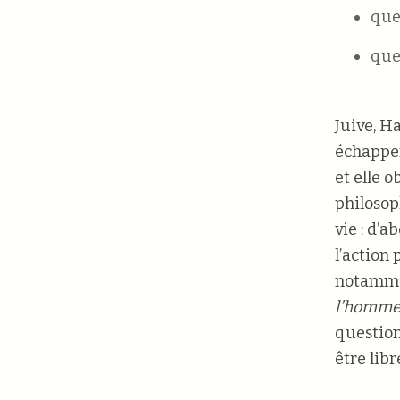
que 
que
Juive, H
échapper
et elle o
philosop
vie : d’a
l’action 
notammen
l’homme 
question
être libr