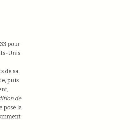
933 pour
ats-Unis
ts de sa
de, puis
ent,
ition de
le pose la
 Comment