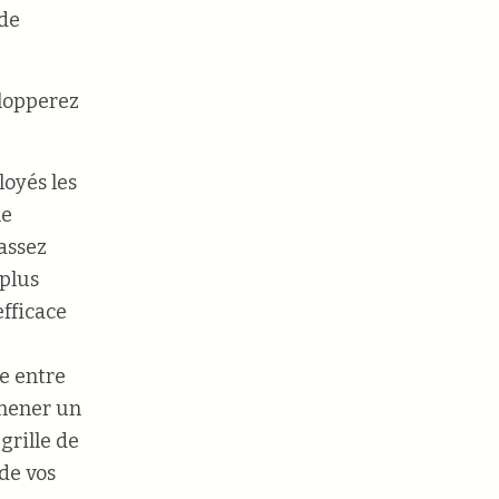
 de
elopperez
loyés les
ne
 assez
 plus
fficace
e entre
 mener un
grille de
de vos