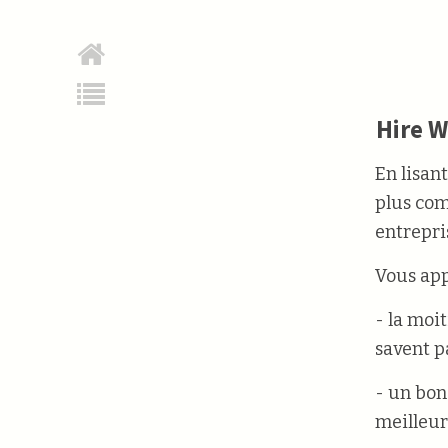
Hire W
En lisan
plus com
entrepri
Vous app
- la moi
savent p
- un bon
meilleur