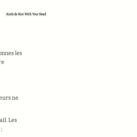
Koob de Hire With Your Head
onnes les
re
teurs ne
il. Les
;