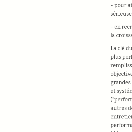
- pour at
sérieuse
- en rec
la croiss
La clé d
plus per
remplisse
objectiv
grandes 
et systé
(“perfor
autres d
entretien
performa