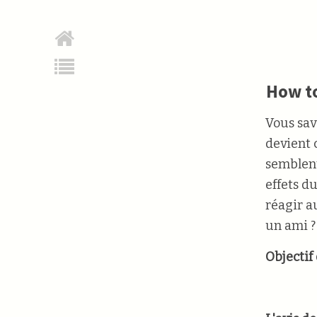
How to
Vous sav
devient 
semblent
effets d
réagir a
un ami ?
Objectif