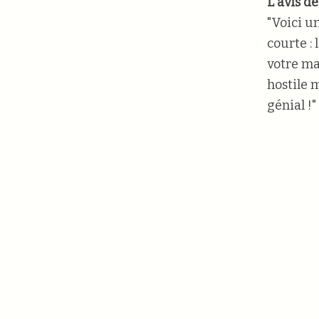
L'avis d
"Voici u
courte :
votre ma
hostile 
génial !"