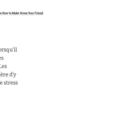
e How to Make Stress Your Friend
orsqu’il
es
Les
ère d’y
e stress