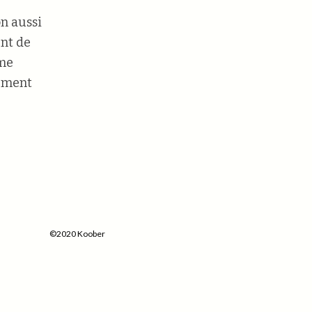
n aussi
ent de
mme
lement
©2020 Koober