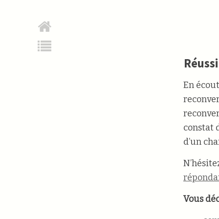
Réussi
En écout
reconvers
reconvers
constat 
d’un cha
N’hésite
répondan
Vous déc