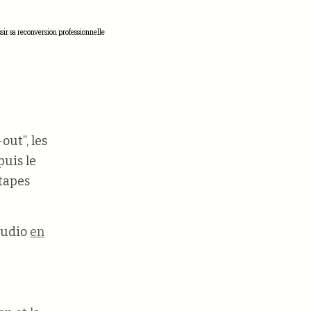
ir sa reconversion professionnelle
out”, les
puis le
étapes
 audio
en