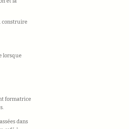
n et la
à construire
le lorsque
nt formatrice
s.
passées dans