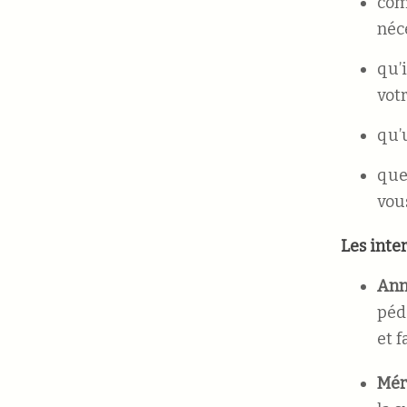
com
néce
qu’i
votr
qu’
que 
vou
Les inte
Ann
péd
et f
Mér