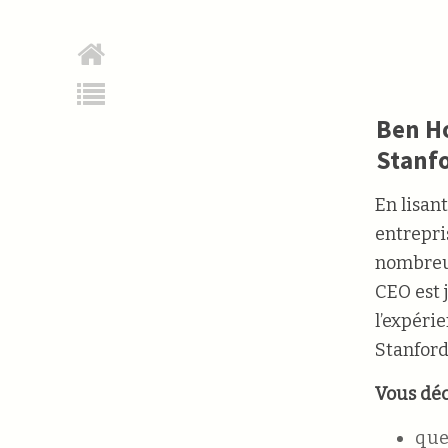
Ben Ho
Stanf
En lisan
entrepri
nombreux
CEO est j
l’expéri
Stanford,
Vous déc
que 