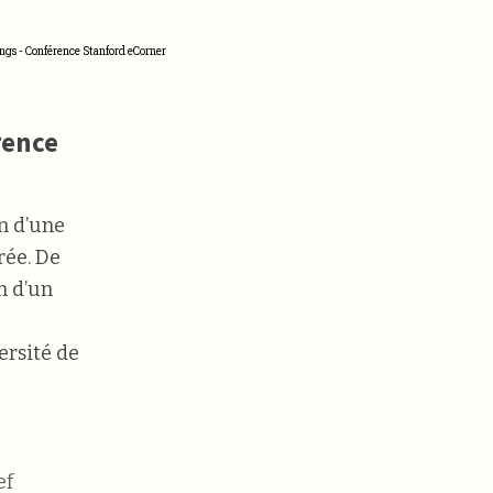
ngs - Conférence Stanford eCorner
rence
on d’une
rée. De
n d’un
ersité de
ef