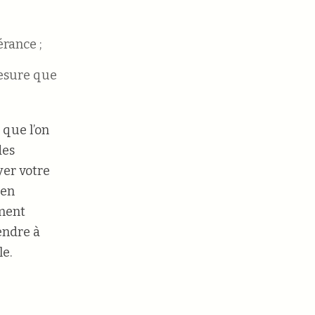
rance ;
mesure que
 que l’on
des
yer votre
ien
ement
rendre à
le.