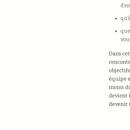
d’en
qu’
que
vou
Dans cet
rencontr
objectif
équipe e
moins di
devient i
devenir 