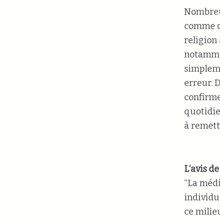
Nombreux
comme de
religion 
notammen
simpleme
erreur. 
confirme
quotidie
à remett
L’avis d
“La médi
individu
ce milie