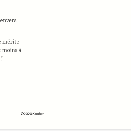
 envers
le mérite
t moins à
.”
©2020 Koober