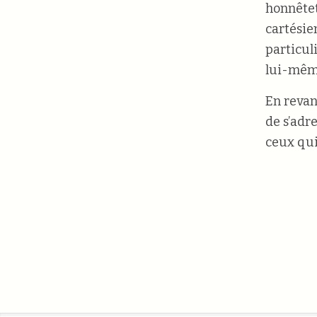
honnêteté
cartésie
particul
lui-même
En revan
de s’adr
ceux qui