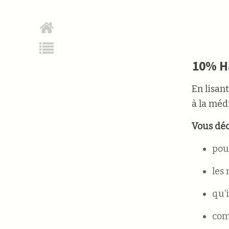
10% Ha
En lisan
à la méd
Vous déc
pou
les
qu’
com