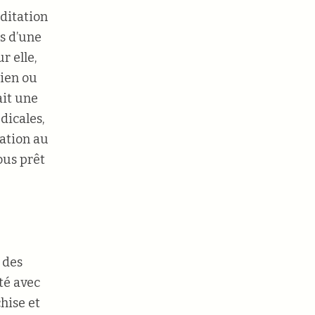
ditation
s d’une
r elle,
sien ou
ait une
dicales,
ation au
ous prêt
 des
té avec
hise et