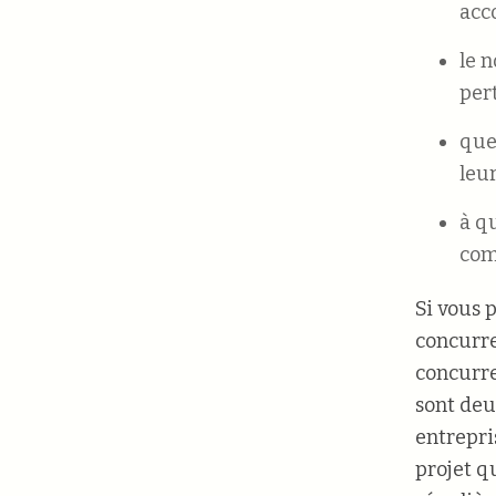
acc
le 
pert
que 
leu
à q
com
Si vous p
concurre
concurre
sont deu
entrepri
projet q