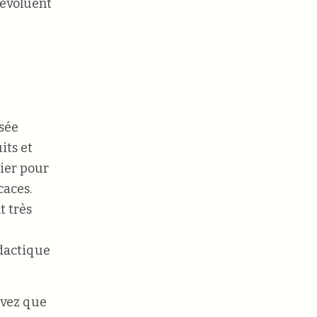
 évoluent
ssée
its et
rier pour
caces.
t très
idactique
avez que