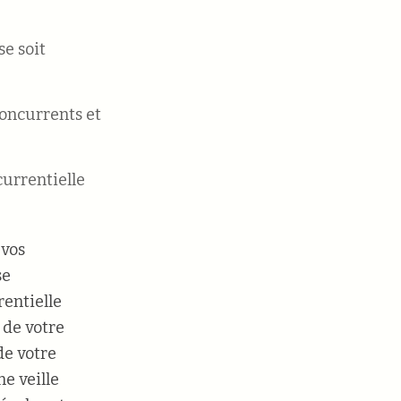
e soit
concurrents et
currentielle
 vos
se
rentielle
 de votre
de votre
ne veille