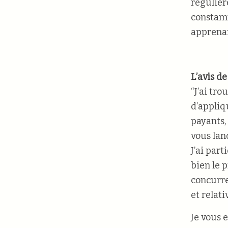
régulièr
constamm
apprenan
L’avis de
“J’ai tro
d’appliq
payants,
vous lan
J’ai par
bien le 
concurre
et relat
Je vous 