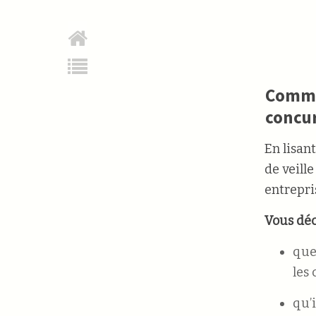
Commen
concur
En lisan
de veill
entrepri
Vous déc
que
les 
qu’i