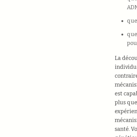
ADN
que
que 
pou
La décou
individu
contrair
mécanism
est capa
plus que
expérien
mécanism
santé. V