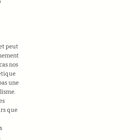
s
et peut
nnement
 cas nos
étique
 pas une
lisme.
es
urs que
s
.