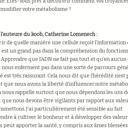
e. Êtes-vous prêt à découvrir comment vos croyance
modifier votre métabolisme ?
e l’auteure du koob, Catherine Lomenech :
ir de quelle manière une cellule reçoit l’information 
er est un grand pas dans la compréhension du fonctio
e. Apprendre que l’ADN ne fait pas tout et qu’en aucun
 nous enferment pas dans une sorte de parcours gén
é est très rassurant. Cela nous dit que l’hérédité n’est
 et que nous avons la liberté d’influencer notre métabo
a nous rappelle surtout que nous dépendons les uns d
t que nous devons être vigilants par rapport aux vale
nsmettons. J’ai particulièrement été sensible au fait
ndre à cultiver le bonheur et à développer des valeur
es peut apporter la santé, y compris aux âmes blessées