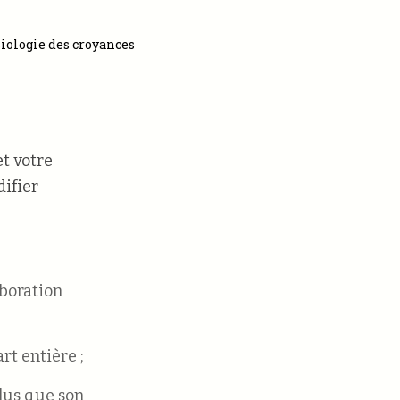
iologie des croyances
t votre
ifier
aboration
rt entière ;
plus que son