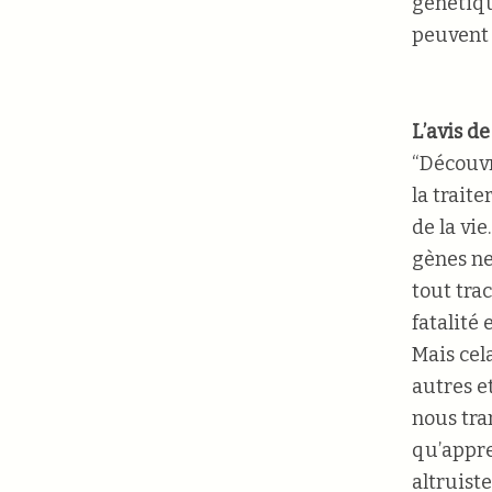
génétiqu
peuvent 
L’avis d
“Découvr
la trait
de la vi
gènes ne
tout trac
fatalité
Mais cel
autres e
nous tra
qu’appre
altruist