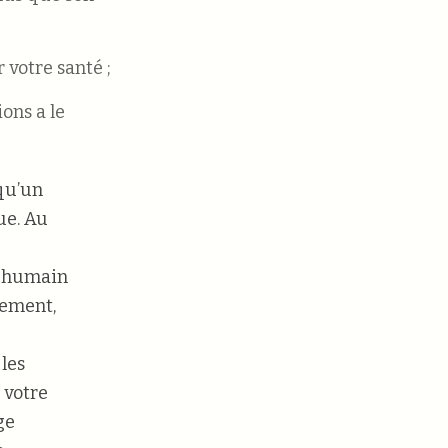
 votre santé ;
ons a le
 qu’un
ue. Au
e humain
nement,
 les
 votre
ge