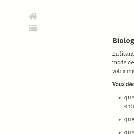
Biolog
En lisan
mode de 
votre mé
Vous déc
que 
entr
que
que