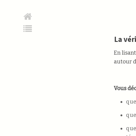
La vér
En lisan
autour d
Vous déc
que 
que 
que 