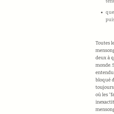
ténu
que
pui
Toutes l
mensonge
deux à qu
monde. S
entendu 
bloqué d
toujours 
où les “
inexactit
mensonge