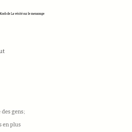
Koob de La vérité sur le mensonge
ut
 des gens ;
s en plus