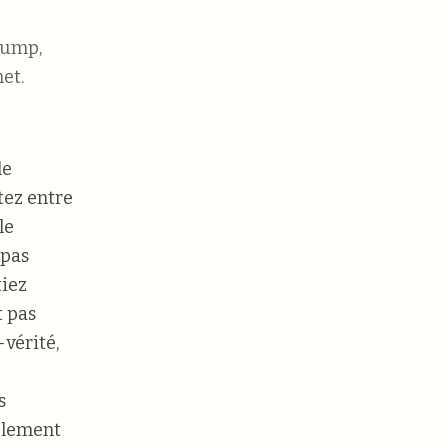
rump,
et.
le
tez entre
le
 pas
tiez
t pas
-vérité,
s
ulement