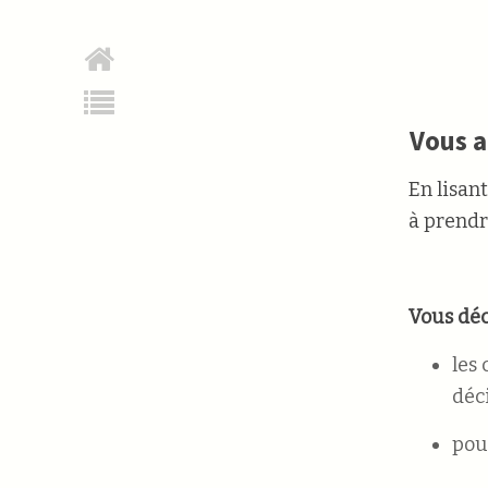
Vous a
En lisan
à prendr
Vous déc
les 
déci
pou