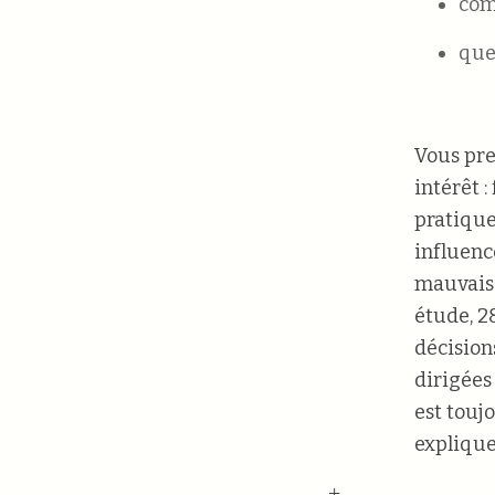
com
quel
Vous pre
intérêt 
pratique
influenc
mauvaise
étude, 2
décision
dirigées
est touj
explique
+