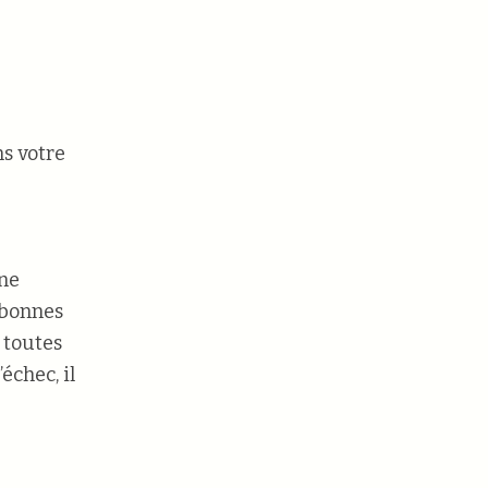
ns votre
une
 bonnes
 toutes
échec, il