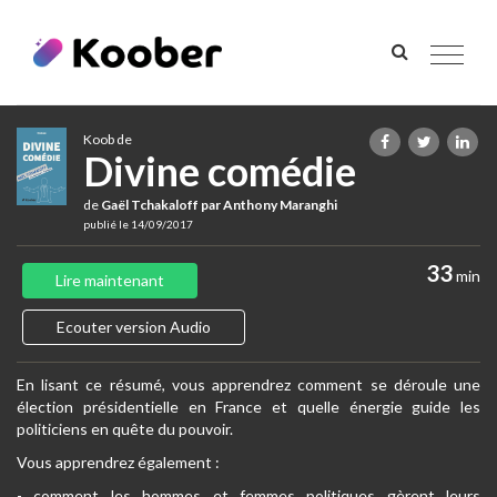
Toggle
navigat
Koob de
Divine comédie
de
Gaël Tchakaloff par Anthony Maranghi
publié le 14/09/2017
33
min
Lire maintenant
Ecouter version Audio
En lisant ce résumé, vous apprendrez comment se déroule une
élection présidentielle en France et quelle énergie guide les
politiciens en quête du pouvoir.
Vous apprendrez également :
- comment les hommes et femmes politiques gèrent leurs