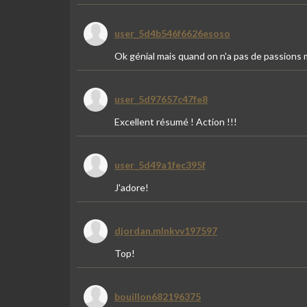
user_5d4b546f6626esoso
Ok génial mais quand on n'a pas de passions m
user_5d97657c47fe8
Excellent résumé ! Action !!!
user_5d49a1fec395f
J'adore!
djordan.mlnkvv197597
Top!
bouillon682196375