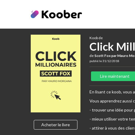
Koob de
Click Mil
de
Scott Fox par Mauro Mo
publié le 31/12/2018
Lire maintenant
En lisant ce koob, vous 
Vous apprendrez aussi 
- trouver une idée pour 
- mieux utiliser votre tem
Acheter le livre
- attirer à vous des cli