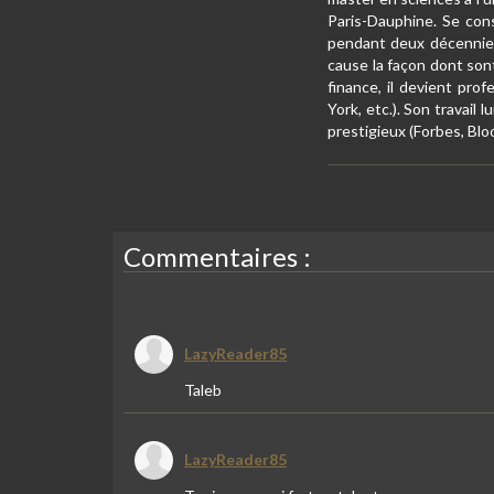
Paris-Dauphine. Se cons
pendant deux décennies,
cause la façon dont sont 
finance, il devient pr
York, etc.). Son travail
prestigieux (Forbes, Blo
Commentaires :
LazyReader85
Taleb
LazyReader85