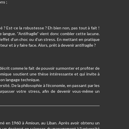
ons ;
? Est-ce la robustesse ? Eh bien non, pas tout à fait !
 langue. “Antifragile” vient donc combler cette lacune.
’effet d’un choc ou d’un stress. En mettant en pratique
et à y faire face. Alors, prêt à devenir antifragile ?
il décrit comme le fait de pouvoir surmonter et profiter de
ique soutient une thèse intéressante et qui invite à
 son langage technique.
versité. De la philosophie à l’économie, en passant par les
urpasser votre stress, afin de devenir vous-même un
st né en 1960 à Amioun, au Liban. Après avoir obtenu un
uis un doctorat en sciences du management à l'université