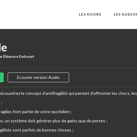
LES KOOBS
LES AUDI
le
ar Éléanore Delcourt
Ecouter version Audio
écouvrirez le concept d’antifragilité qui permet d’affronter les chocs, les
i
:
agiles font partie de votre quotidien ;
ile, un système doit générer plus de gains que de pertes ;
agilités sont parfois de bonnes choses ;