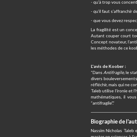
- qu’à trop vous concent
- qu’il faut s’affranchir
- que vous devez respect
La fragilité est un con
Autant couper court tou
Concept novateur, l’ant
les méthodes de ce koob,
L'avis de Koober :
“Dans
Antifragile
, le st
divers bouleversements
réfléchir, mais qui ne c
Taleb utilise l’ironie et
mathématiques, il vous
“antifragile”.”
Biographie de l'au
Nassim Nicholas Taleb e
master en sciences à l'u