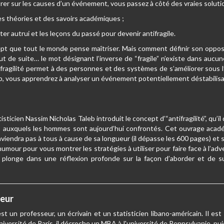
rer sur les causes d’un événement, vous passez à côté des vraies soluti
 des théories et des savoirs académiques ;
er autrui et les leçons du passé pour devenir antifragile.
cept que tout le monde pense maîtriser. Mais comment définir son opposé 
t de suite… le mot désignant l’inverse de “fragile” n’existe dans aucune
ifragilité permet à des personnes et des systèmes de s’améliorer sous l
 vous apprendrez à analyser un événement potentiellement déstabilisateur 
atisticien Nassim Nicholas Taleb introduit le concept d’“antifragilité”, qu’
 auxquels les hommes sont aujourd’hui confrontés. Cet ouvrage académ
onviendra pas à tous à cause de sa longueur (il dépasse les 600 pages) et
 l’humour pour vous montrer les stratégies à utiliser pour faire face à l’ad
 plonge dans une réflexion profonde sur la façon d’aborder et de s
teur
st un professeur, un écrivain et un statisticien libano-américain. Il e
niversité de Paris, il décroche un MBA à l'université de Pennsylvanie, p