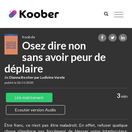
Toggle
navigat
Koob de
Osez dire non
sans avoir peur de
déplaire
de
Dianna Booher par Ludivine Varela
publié le 26/11/2020
3
min
Lire maintenant
Ecouter version Audio
Être franc, ce n’est pas être maladroit. En effet, refuser quelque
chose n’implique pas forcément de blesser votre interlocuteur.