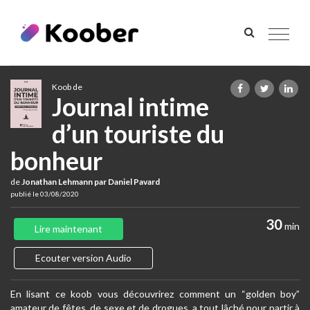
Toggle
navigat
Koob de
Journal intime
d’un touriste du
bonheur
de
Jonathan Lehmann par Daniel Pavard
publié le 03/08/2020
30
min
Lire maintenant
Ecouter version Audio
En lisant ce koob vous découvrirez comment un “golden boy”
amateur de fêtes, de sexe et de drogues, a tout lâché pour partir à