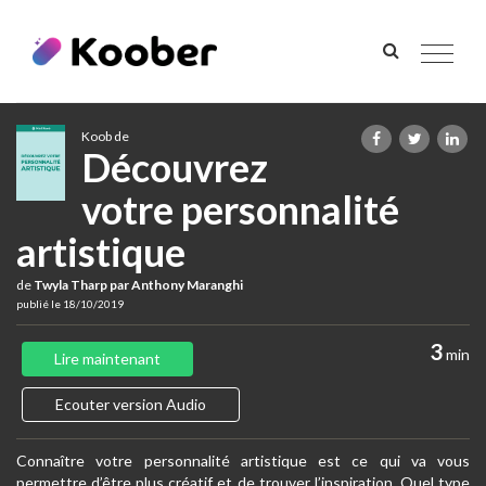
Toggle
navigat
Koob de
Découvrez
votre personnalité
artistique
de
Twyla Tharp par Anthony Maranghi
publié le 18/10/2019
3
min
Lire maintenant
Ecouter version Audio
Connaître votre personnalité artistique est ce qui va vous
permettre d’être plus créatif et de trouver l’inspiration. Quel type