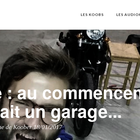
LES KOOBS
LES AUDI
e : au commence
vait un garage...
ne de Koober 18/01/2017